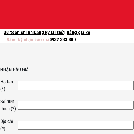
Skip
to
content
Dự toán chi phí
Đăng ký lái thử
Bảng giá xe
Đăng ký nhận báo giá
0932 333 880
Hotline: 0932333880
ĐĂNG KÝ LÁI THỬ
NHẬN BÁO GIÁ
Họ tên
(*)
Menu
Tin khuyến mãi
Số điện
0932333880
thoại
(*)
Trang chủ
Giới thiệu
Xe mới
KHUYẾN MÃI
Tin tức
Địa chỉ
Hướng dẫn sử dụng
BẢNG GIÁ
Phụ kiện
CHÍNH SÁCH
(*)