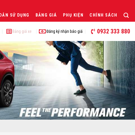
DẪN SỬ DỤNG
BẢNG GIÁ
PHỤ KIỆN
CHÍNH SÁCH
0932 333 880
Bảng giá xe
Đăng ký nhận báo giá