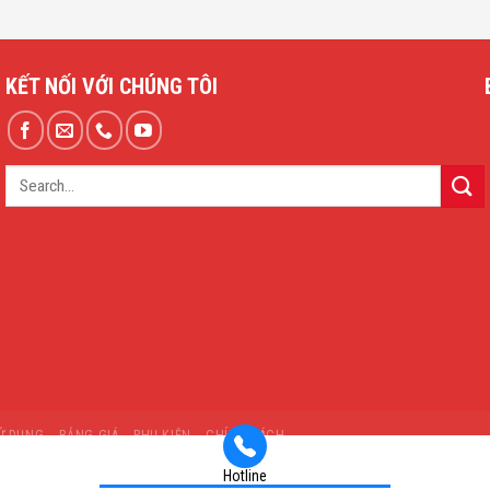
KẾT NỐI VỚI CHÚNG TÔI
Ử DỤNG
BẢNG GIÁ
PHỤ KIỆN
CHÍNH SÁCH
Hotline