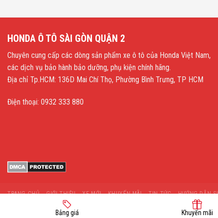
HONDA Ô TÔ SÀI GÒN QUẬN 2
Chuyên cung cấp các dòng sản phẩm xe ô tô của Honda Việt Nam,
các dịch vụ bảo hành bảo dưỡng, phụ kiện chính hãng.
Địa chỉ Tp.HCM: 136D Mai Chí Thọ, Phường Bình Trưng, TP HCM
Điện thoại: 0932 333 880
TRANG CHỦ
GIỚI THIỆU
XE MỚI
KHUYẾN MÃI
TIN TỨC
HƯỚNG DẪN S
Bảng giá
Khuyến mãi
Ï
Ï