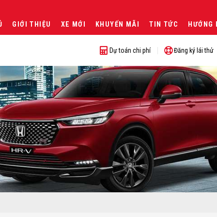
Ủ
GIỚI THIỆU
XE MỚI
KHUYẾN MÃI
TIN TỨC
HƯỚNG 
Dự toán chi phí
Đăng ký lái thử